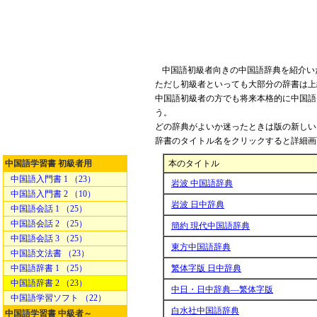
中国語初級者向きの中国語辞典を紹介い
ただし初級者といっても大部分の辞書は上
中国語初級者の方でも将来本格的に中国語
う。
どの辞典がよいか迷ったときは版の新しい
辞書のタイトル名をクリックすると詳細画
中国語学習書 初級者用
本のタイトル
中国語入門書 1 （23）
岩波 中国語辞典
中国語入門書 2 （10）
岩波 日中辞典
中国語会話 1 （25）
中国語会話 2 （25）
簡約 現代中国語辞典
中国語会話 3 （25）
東方中国語辞典
中国語文法書 （23）
中国語辞書 1 （25）
繁体字版 日中辞典
中国語辞書 2 （23）
中日・日中辞典―繁体字版
中国語学習ソフト （22）
白水社中国語辞典
中国語学習書 中級者～