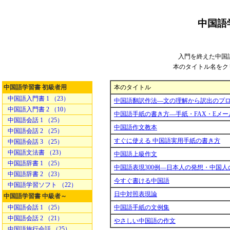
中国語
入門を終えた中国
本のタイトル名をク
中国語学習書 初級者用
本のタイトル
中国語入門書 1 （23）
中国語翻訳作法―文の理解から訳出のプ
中国語入門書 2 （10）
中国語手紙の書き方―手紙・FAX・Eメー
中国語会話 1 （25）
中国語作文教本
中国語会話 2 （25）
すぐに使える 中国語実用手紙の書き方
中国語会話 3 （25）
中国語文法書 （23）
中国語上級作文
中国語辞書 1 （25）
中国語表現300例―日本人の発想・中国人
中国語辞書 2 （23）
今すぐ書ける中国語
中国語学習ソフト （22）
日中対照表現論
中国語学習書 中級者～
中国語会話 1 （25）
中国語手紙の文例集
中国語会話 2 （21）
やさしい中国語の作文
中国語旅行会話 （25）