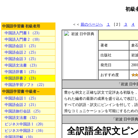
初級
＜＜
前のページへ
１
[２]
３
４
中国語学習書 初級者用
中国語入門書 1 （23）
中国語入門書 2 （10）
著者
倉石
中国語会話 1 （25）
中国語会話 2 （25）
出版社
岩
中国語会話 3 （25）
発売日
200
中国語文法書 （23）
中国語辞書 1 （25）
おすすめ度
中国語辞書 2 （23）
「岩波 日
中国語学習ソフト （22）
中国語学習書 中級者～
豊かな例文と正確な訳文で定評ある初版を，
中国語会話 1 （25）
られた編者の最新の成果を盛り込んで改訂し
中国語会話 2 （21）
すべての訳語・訳文にピンインを付して，語
滑なコミュニケーションを可能にするための
中国語旅行会話 （25）
中国語文法書 （32）
「岩波 日中辞
ビジネス中国語 1 （20）
全訳語全訳文ピ
ビジネス中国語 2 （16）
中国語読解 （10）