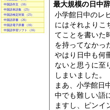
最大規模の日中
中国語作文 （10）
中国語単語集 （25）
小学館日中のレ
中国語検定対策 （25）
中国語辞書 （26）
にはそれよりこ
中国語電子辞書 （16）
中国語学習ソフト （16）
てことを書いた
を持ってなかっ
やはり日中も何
ないと思うに至
しまいました。
まあ、小学館日
中でも難しい語
ますし、ピンイ