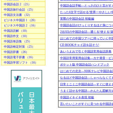
中国語会話 2 （21）
中国語会話手帖―とっさのひと言がすぐ
中国語旅行会話 （25）
たった6文字で話せる!世界一やさしい
中国語文法書 （32）
実際の中国語会話 初級編
ビジネス中国語 1 （20）
中国語会話がびっくりするほど身につ
ビジネス中国語 2 （16）
中国語読解 （10）
2泊3日の中国語会話―通じる!使える!
中国語作文 （10）
はじめての中国ツアーに持っていく中国
中国語単語集 （25）
CD BOOKチャイ語を話そう!
中国語検定対策 （25）
あいうえおで引く中国語常用会話辞典
中国語辞書 （26）
中国語電子辞書 （16）
中国語常用実用会話集―カナ発音・ピ
中国語学習ソフト （16）
ポケット版 中国語会話ハンドブック
はじめての北京―NHKテレビ中国語会
なるほど中国語会話―しゃべらなくて
日常ミニミニ中国語会話―すぐに使える
うまく話せる中国語―かんたん図解方
中国語イキイキ表現 初級
言いたいことがすぐに見つかる中国語