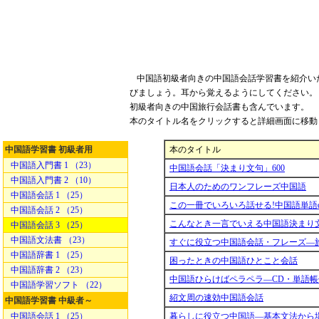
中国語初級者向きの中国語会話学習書を紹介い
びましょう。耳から覚えるようにしてください。
初級者向きの中国旅行会話書も含んでいます。
本のタイトル名をクリックすると詳細画面に移動
中国語学習書 初級者用
本のタイトル
中国語入門書 1 （23）
中国語会話「決まり文句」600
中国語入門書 2 （10）
日本人のためのワンフレーズ中国語
中国語会話 1 （25）
この一冊でいろいろ話せる!中国語単語d
中国語会話 2 （25）
こんなとき一言でいえる中国語決まり
中国語会話 3 （25）
中国語文法書 （23）
すぐに役立つ中国語会話・フレーズ―
中国語辞書 1 （25）
困ったときの中国語ひとこと会話
中国語辞書 2 （23）
中国語ひらけばペラペラ―CD・単語帳
中国語学習ソフト （22）
紹文周の速効中国語会話
中国語学習書 中級者～
中国語会話 1 （25）
暮らしに役立つ中国語―基本文法から