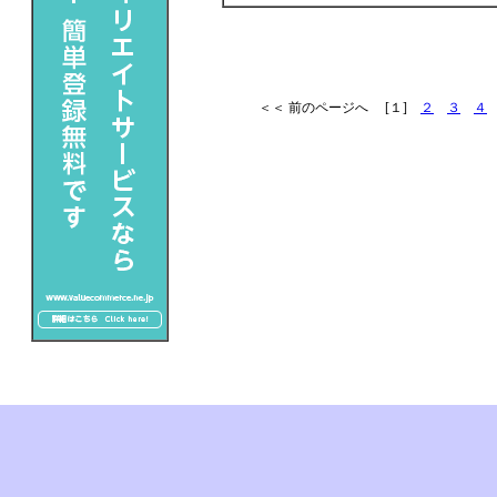
＜＜ 前のページへ [１]
２
３
４