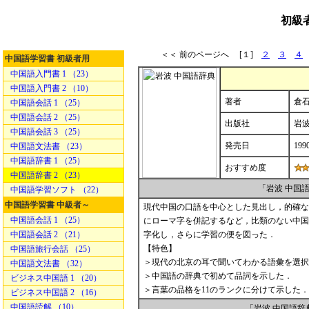
初級
＜＜ 前のページへ [１]
２
３
４
中国語学習書 初級者用
中国語入門書 1 （23）
中国語入門書 2 （10）
著者
倉石
中国語会話 1 （25）
中国語会話 2 （25）
出版社
岩
中国語会話 3 （25）
発売日
199
中国語文法書 （23）
中国語辞書 1 （25）
おすすめ度
中国語辞書 2 （23）
「岩波 中国
中国語学習ソフト （22）
中国語学習書 中級者～
現代中国の口語を中心とした見出し，的確な
中国語会話 1 （25）
にローマ字を併記するなど，比類のない中国
中国語会話 2 （21）
字化し，さらに学習の便を図った．
【特色】
中国語旅行会話 （25）
＞現代の北京の耳で聞いてわかる語彙を選択
中国語文法書 （32）
＞中国語の辞典で初めて品詞を示した．
ビジネス中国語 1 （20）
＞言葉の品格を11のランクに分けて示した． 
ビジネス中国語 2 （16）
中国語読解 （10）
「岩波 中国語