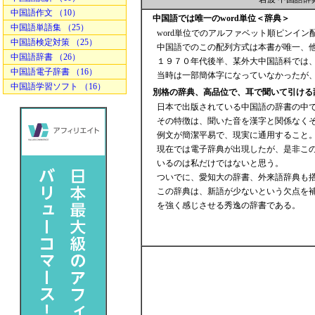
中国語作文 （10）
中国語では唯一のword単位＜辞典＞
中国語単語集 （25）
word単位でのアルファベット順ピンイ
中国語検定対策 （25）
中国語でのこの配列方式は本書が唯一、
中国語辞書 （26）
１９７０年代後半、某外大中国語科では
中国語電子辞書 （16）
当時は一部簡体字になっていなかったが
中国語学習ソフト （16）
別格の辞典、高品位で、耳で聞いて引ける
日本で出版されている中国語の辞書の中
その特徴は、聞いた音を漢字と関係なく
例文が簡潔平易で、現実に通用すること。
現在では電子辞典が出現したが、是非こ
いるのは私だけではないと思う。
ついでに、愛知大の辞書、外来語辞典
この辞典は、新語が少ないという欠点を
を強く感じさせる秀逸の辞書である。