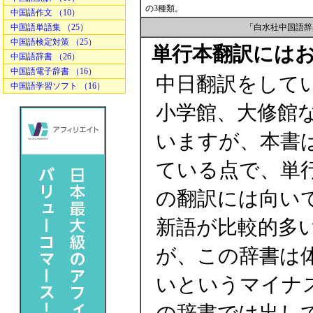
の3種類。
中国語作文 （10）
中国語単語集 （25）
「白水社中国語辞
中国語検定対策 （25）
単行本翻訳には
中国語辞書 （26）
中国語電子辞書 （16）
中日翻訳をして
中国語学習ソフト （16）
小学館、大修館
いますが、本書
ている点で、単
の翻訳には向い
新語が比較的多
が、この辞書は
いというマイナ