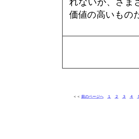
れないが、さま
価値の高いもの
＜＜
前のページへ
１
２
３
４