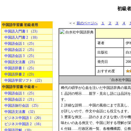
初級者
＜＜
前のページへ
１
２
３
４
中国語学習書 初級者用
中国語入門書 1 （23）
中国語入門書 2 （10）
著者
伊地
中国語会話 1 （25）
中国語会話 2 （25）
出版社
白
中国語会話 3 （25）
発売日
200
中国語文法書 （23）
中国語辞書 1 （25）
おすすめ度
中国語辞書 2 （23）
「白水社中国
中国語学習ソフト （22）
中国語学習書 中級者～
稀代の碩学が心血を注いだ中国語辞典の最高峰
中国語会話 1 （25）
1. 品詞の明示……親字・見出し語には品
中国語会話 2 （21）
す。
2. 詳細な説明……中国の風俗にまで言及
中国語旅行会話 （25）
が詳しいので、作文や会話にも役立ちます。
中国語文法書 （32）
3. 豊富な例文……語のさまざまな使い方
ビジネス中国語 1 （20）
味わいのある例文で、中国に対する理解が深
ビジネス中国語 2 （16）
4. 付録……行政区画一覧、各種機構図、公務
中国語読解 （10）