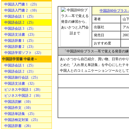
中国語入門書 1 （23）
中国語入門書 2 （10）
中国語60分プラ
中国語会話 1 （25）
著者
山下
中国語会話 2 （25）
出版社
ア
中国語会話 3 （25）
中国語文法書 （23）
発売日
200
中国語辞書 1 （25）
おすすめ度
中国語辞書 2 （23）
「中国語60分プラス―耳で覚える発音の
中国語学習ソフト （22）
中国語学習書 中級者～
あいさつから自己紹介、買い物、日常のやり
とめた「入れ替え単語集」を中心にしたテキ
中国語会話 1 （25）
中国人とのコミュニケーションツールとして
中国語会話 2 （21）
中国語旅行会話 （25）
中国語文法書 （32）
ビジネス中国語 1 （20）
ビジネス中国語 2 （16）
中国語読解 （10）
中国語作文 （10）
中国語単語集 （25）
中国語検定対策 （25）
中国語辞書 （26）