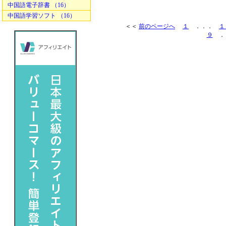
中国語電子辞書 （16）
中国語学習ソフト （16）
＜＜
前のページへ
１
．．．
１
９
．