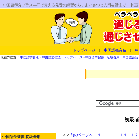
中国語60分プラス―耳で覚える発音の練習から、あいさつと入門会話まで 中
トップページ
｜
中国語発音編
｜
中
現在の位置 ：
中国語学習法・中国語勉強法 トップページ
＞
中国語学習書 初級者用 中国語会話 
初級者
＜＜
前のページへ
１
．．．
１１
１２
中国語学習書 初級者用