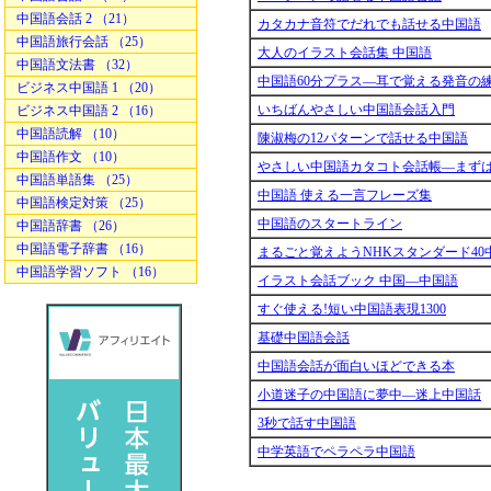
中国語会話 2 （21）
カタカナ音符でだれでも話せる中国語
中国語旅行会話 （25）
大人のイラスト会話集 中国語
中国語文法書 （32）
中国語60分プラス―耳で覚える発音の
ビジネス中国語 1 （20）
いちばんやさしい中国語会話入門
ビジネス中国語 2 （16）
中国語読解 （10）
陳淑梅の12パターンで話せる中国語
中国語作文 （10）
やさしい中国語カタコト会話帳―まずは
中国語単語集 （25）
中国語 使える一言フレーズ集
中国語検定対策 （25）
中国語のスタートライン
中国語辞書 （26）
中国語電子辞書 （16）
まるごと覚えようNHKスタンダード40
中国語学習ソフト （16）
イラスト会話ブック 中国―中国語
すぐ使える!短い中国語表現1300
基礎中国語会話
中国語会話が面白いほどできる本
小道迷子の中国語に夢中―迷上中国話
3秒で話す中国語
中学英語でペラペラ中国語