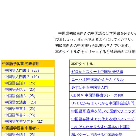
中国語初級者向きの中国語会話学習書を紹介い
びましょう。耳から覚えるようにしてください。
初級者向きの中国旅行会話書も含んでいます。
本のタイトル名をクリックすると詳細画面に移動
中国語学習書 初級者用
本のタイトル
中国語入門書 1 （23）
ゼロからスタート中国語 会話編
中国語入門書 2 （10）
ニーハオ!中国語かんたんドリル
中国語会話 1 （25）
必ず話せる中国語入門
中国語会話 2 （25）
CD付き 中国語最強フレーズ100
中国語会話 3 （25）
中国語文法書 （23）
DVDだからよくわかる中国語会話入門
中国語辞書 1 （25）
中国語耳 音声を聞いて 図解でチェック
中国語辞書 2 （23）
中国語会話 すぐに使える短いフレーズ
中国語学習ソフト （22）
いちばんわかりやすい基本の中国語
中国語学習書 中級者～
中国語会話 1 （25）
80パターンで話せる中国語会話