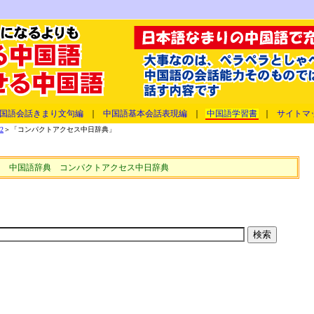
国語会話きまり文句編
｜
中国語基本会話表現編
｜
中国語学習書
｜
サイトマ
2
＞「コンパクトアクセス中日辞典」
中国語辞典 コンパクトアクセス中日辞典