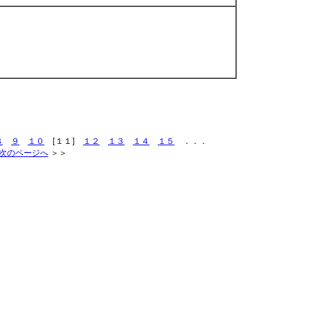
８
９
１０
[１１]
１２
１３
１４
１５
．．．
次のページへ
＞＞