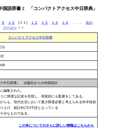
中国語辞書 2 「コンパクトアクセス中日辞典」
９
１０
[１１]
１２
１３
１４
１５
．．．
次の
ページへ
＞＞
コンパクトアクセス中日辞典
文山
修社
0/08
ス中日辞典」 出版社からの内容紹介
に編集された。
うに簡潔な記述を目指し、視覚的にも配慮をしてある。
がらも、現代生活において最少限度必要と考えられる科学技術
り上げ、総計約2万4千語となっている
十分なものである。
この本についてのさらに詳しい情報はこちらから