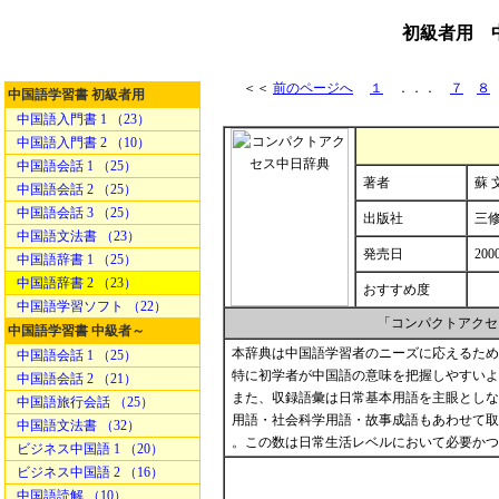
初級者用 
＜＜
前のページへ
１
．．．
７
８
中国語学習書 初級者用
中国語入門書 1 （23）
中国語入門書 2 （10）
中国語会話 1 （25）
著者
蘇 
中国語会話 2 （25）
中国語会話 3 （25）
出版社
三
中国語文法書 （23）
発売日
200
中国語辞書 1 （25）
中国語辞書 2 （23）
おすすめ度
中国語学習ソフト （22）
「コンパクトアクセ
中国語学習書 中級者～
本辞典は中国語学習者のニーズに応えるため
中国語会話 1 （25）
特に初学者が中国語の意味を把握しやすいよ
中国語会話 2 （21）
また、収録語彙は日常基本用語を主眼としな
中国語旅行会話 （25）
用語・社会科学用語・故事成語もあわせて取
中国語文法書 （32）
。この数は日常生活レベルにおいて必要かつ
ビジネス中国語 1 （20）
ビジネス中国語 2 （16）
中国語読解 （10）