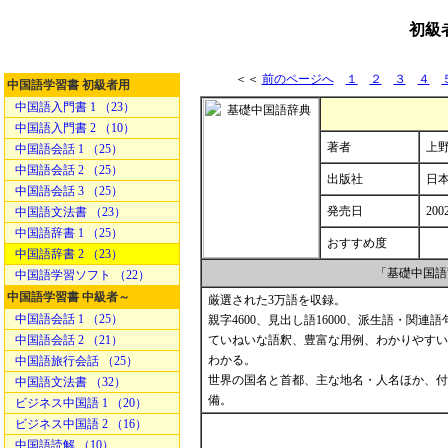
初級
＜＜
前のページへ
１
２
３
４
中国語学習書 初級者用
中国語入門書 1 （23）
中国語入門書 2 （10）
著者
上野
中国語会話 1 （25）
中国語会話 2 （25）
出版社
日
中国語会話 3 （25）
発売日
200
中国語文法書 （23）
中国語辞書 1 （25）
おすすめ度
中国語辞書 2 （23）
「基礎中国語
中国語学習ソフト （22）
中国語学習書 中級者～
厳選された3万語を収録。
中国語会話 1 （25）
親字4600、見出し語16000、派生語・関連語句
中国語会話 2 （21）
ていねいな語釈、豊富な用例、わかりやすい
わかる。
中国語旅行会話 （25）
世界の国名と首都、主な地名・人名ほか、付
中国語文法書 （32）
備。
ビジネス中国語 1 （20）
ビジネス中国語 2 （16）
中国語読解 （10）