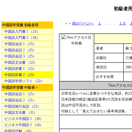
初級者用
＜＜
前のページへ
１
．．．
１５
中国語学習書 初級者用
中国語入門書 1 （23）
中国語入門書 2 （10）
中国語会話 1 （25）
著者
蘇 
中国語会話 2 （25）
中国語会話 3 （25）
出版社
三
中国語文法書 （23）
発売日
200
中国語辞書 1 （25）
中国語辞書 2 （23）
おすすめ度
中国語学習ソフト （22）
「Newアクセ
中国語学習書 中級者～
日常生活レベルに必要かつ十分な単語、約2
中国語会話 1 （25）
日本語能力検定1級認定基準の1万語を完全網
中国語会話 2 （21）
語は中活字見出しで区別。
中国語旅行会話 （25）
付録として「覚えておきたい基本単語集」「
中国語文法書 （32）
ビジネス中国語 1 （20）
ビジネス中国語 2 （16）
中国語読解 （10）