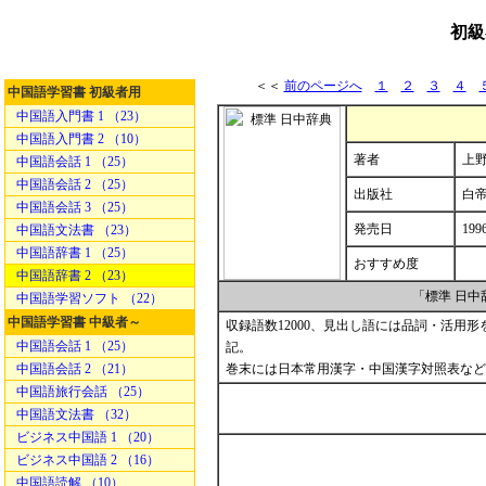
初級
＜＜
前のページへ
１
２
３
４
中国語学習書 初級者用
中国語入門書 1 （23）
中国語入門書 2 （10）
著者
上野
中国語会話 1 （25）
中国語会話 2 （25）
出版社
白
中国語会話 3 （25）
発売日
199
中国語文法書 （23）
中国語辞書 1 （25）
おすすめ度
中国語辞書 2 （23）
「標準 日
中国語学習ソフト （22）
中国語学習書 中級者～
収録語数12000、見出し語には品詞・活用
中国語会話 1 （25）
記。
中国語会話 2 （21）
巻末には日本常用漢字・中国漢字対照表など
中国語旅行会話 （25）
中国語文法書 （32）
ビジネス中国語 1 （20）
ビジネス中国語 2 （16）
中国語読解 （10）