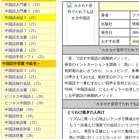
中国語入門書 1 （23）
中国語入門書 2 （10）
著者
フ
中国語会話 1 （25）
出版社
情
中国語会話 2 （25）
中国語会話 3 （25）
発売日
200
中国語文法書 （23）
おすすめ度
中国語辞書 1 （25）
「カタカナ音符でだれで
中国語辞書 2 （23）
中国語学習ソフト （22）
「音」で話す中国語の画期的メソッド。
中国語学習書 中級者～
発音のイントネーションを譜面（「高い」と
中国語会話 1 （25）
初対面のあいさつから、ショッピング、食事
中国語会話 2 （21）
け押さえておけば、絶対安心のフレーズを厳
中国語で一番むずかしい四声を音符どおりに
中国語旅行会話 （25）
NHK「中国語会話」にもレギュラー出演し
中国語文法書 （32）
じる中国語の画期的メソッド。
ビジネス中国語 1 （20）
ビジネス中国語 2 （16）
「カタカナ音符でだれでも
中国語読解 （10）
とりわけ急ぎの人向け
中国語作文 （10）
リズムに乗った心地よいテンポで構成さ
中国語単語集 （25）
もう一歩進んだ場面での会話というコー
中国語検定対策 （25）
しかし、発音を正確にしっかりと勉強し
中国語辞書 （26）
急に中国に行くことになったり、旅行で