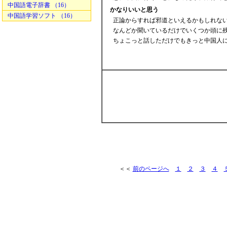
中国語電子辞書 （16）
かなりいいと思う
中国語学習ソフト （16）
正論からすれば邪道といえるかもしれない
なんどか聞いているだけでいくつか頭に残
ちょこっと話しただけでもきっと中国人に
＜＜
前のページへ
１
２
３
４