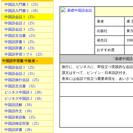
中国語入門書 1 （23）
中国語入門書 2 （10）
中国語会話 1 （25）
著者
康 
中国語会話 2 （25）
中国語会話 3 （25）
出版社
東
中国語文法書 （23）
発売日
199
中国語辞書 1 （25）
中国語辞書 2 （23）
おすすめ度
中国語学習ソフト （22）
「基礎中国語
中国語学習書 中級者～
旅行に、ビジネスに、即役立つ実践的な会話
中国語会話 1 （25）
課文はすべて、ピンイン・日本語訳付き。
中国語会話 2 （21）
巻末には会話で役立つ重要表現を、あいさつ
中国語旅行会話 （25）
中国語文法書 （32）
ビジネス中国語 1 （20）
ビジネス中国語 2 （16）
中国語読解 （10）
中国語作文 （10）
中国語単語集 （25）
中国語検定対策 （25）
中国語辞書 （26）