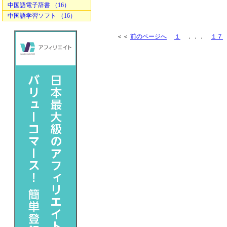
中国語電子辞書 （16）
中国語学習ソフト （16）
＜＜
前のページへ
１
．．．
１７