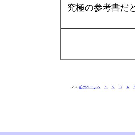
究極の参考書だ
＜＜
前のページへ
１
２
３
４