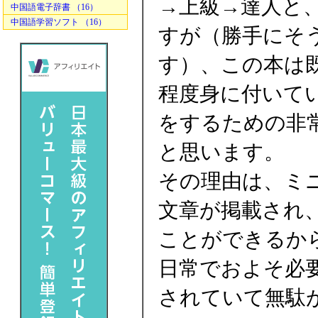
→上級→達人と
中国語電子辞書 （16）
中国語学習ソフト （16）
すが（勝手にそ
す）、この本は
程度身に付いて
をするための非
と思います。
その理由は、ミ
文章が掲載され、
ことができるか
日常でおよそ必
されていて無駄