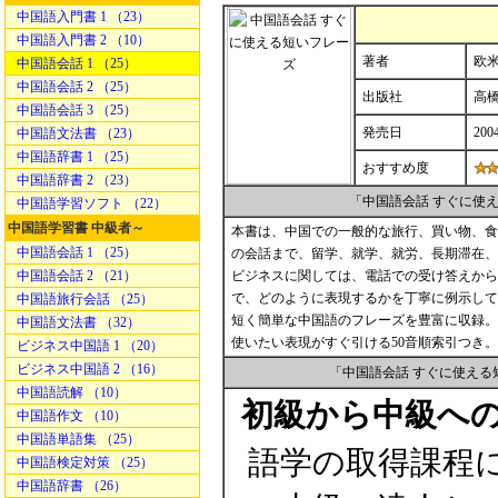
中国語入門書 1 （23）
中国語入門書 2 （10）
著者
欧
中国語会話 1 （25）
中国語会話 2 （25）
出版社
高
中国語会話 3 （25）
発売日
200
中国語文法書 （23）
中国語辞書 1 （25）
おすすめ度
中国語辞書 2 （23）
「中国語会話 すぐに使
中国語学習ソフト （22）
中国語学習書 中級者～
本書は、中国での一般的な旅行、買い物、食
中国語会話 1 （25）
の会話まで、留学、就学、就労、長期滞在、
中国語会話 2 （21）
ビジネスに関しては、電話での受け答えから
で、どのように表現するかを丁寧に例示して
中国語旅行会話 （25）
短く簡単な中国語のフレーズを豊富に収録。
中国語文法書 （32）
使いたい表現がすぐ引ける50音順索引つき
ビジネス中国語 1 （20）
ビジネス中国語 2 （16）
「中国語会話 すぐに使え
中国語読解 （10）
初級から中級へ
中国語作文 （10）
中国語単語集 （25）
語学の取得課程
中国語検定対策 （25）
中国語辞書 （26）