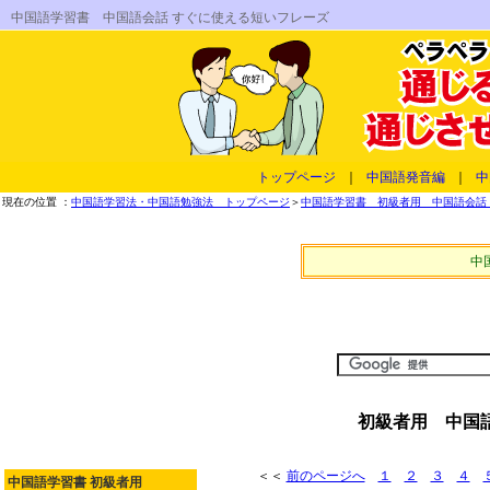
中国語学習書 中国語会話 すぐに使える短いフレーズ
トップページ
｜
中国語発音編
｜
中
現在の位置 ：
中国語学習法・中国語勉強法 トップページ
＞
中国語学習書 初級者用 中国語会話 
中
初級者用 中国語
＜＜
前のページへ
１
２
３
４
中国語学習書 初級者用