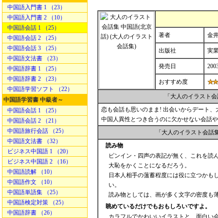
中国語入門書 1 （23）
中国語入門書 2 （10）
中国語会話 1 （25）
著者
金井
中国語会話 2 （25）
中国語会話 3 （25）
出版社
実
中国語文法書 （23）
発売日
200
中国語辞書 1 （25）
中国語辞書 2 （23）
おすすめ度
中国語学習ソフト （22）
「大人のイラスト会
中国語学習書 中級者～
恋も会話も思いのまま! 出会いからデート
中国語会話 1 （25）
中国人異性とつき合うのに欠かせない会話や
中国語会話 2 （21）
中国語旅行会話 （25）
「大人のイラスト会話
中国語文法書 （32）
読み物
ビジネス中国語 1 （20）
ピンイン・四声の表記が無く、これを読
ビジネス中国語 2 （16）
大恥をかくことになるだろう。
中国語読解 （10）
日本人相手の薀蓄程度には役に立つかも
中国語作文 （10）
い。
中国語単語集 （25）
読み物としては、画が多く文字の密度も
中国語検定対策 （25）
眺めているだけでもおもしろいですよ。
中国語辞書 （26）
カラフルでかわいいイラストと、面白い