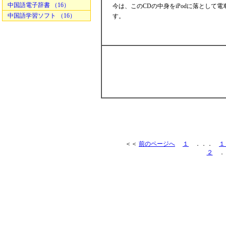
中国語電子辞書 （16）
今は、このCDの中身をiPodに落として
中国語学習ソフト （16）
す。
＜＜
前のページへ
１
．．．
１
２
．