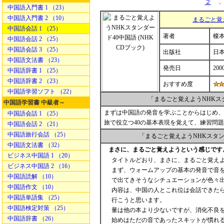
２
．
中国語入門書 1 （23）
中国語入門書 2 （10）
まるごと覚え
中国語会話 1 （25）
著者
榎本
中国語会話 2 （25）
中国語会話 3 （25）
出版社
日
中国語文法書 （23）
発売日
200
中国語辞書 1 （25）
中国語辞書 2 （23）
おすすめ度
中国語学習ソフト （22）
「まるごと覚えようNHKス
中国語学習書 中級者～
まずは中国語の発音を学ぶことからはじめ、
中国語会話 1 （25）
旅で役立つ40の基本表現を覚えて、練習問
中国語会話 2 （21）
中国語旅行会話 （25）
「まるごと覚えようNHKスタ
中国語文法書 （32）
まさに、まるごと覚えようという感じです
ビジネス中国語 1 （20）
タイトルどおり、まさに、まるごと覚え
ビジネス中国語 2 （16）
まず、ウォームアップの基本の発音で音
中国語読解 （10）
で出てきそうなシチュエーションが色
中国語作文 （10）
内容は、中国の人とこれ位は会話できたら
中国語単語集 （25）
行こうと思います。
中国語検定対策 （25）
量は他の本より少ないですが、消化不良
中国語辞書 （26）
始めはただの音であったスキットが慣れ