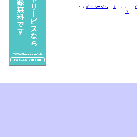
＜＜
前のページへ
１
．．．
７
．