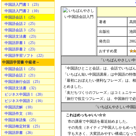
中国語入門書 1 （23）
中国語入門書 2 （10）
中国語会話 1 （25）
著者
高田
中国語会話 2 （25）
中国語会話 3 （25）
出版社
池
中国語文法書 （23）
発売日
200
中国語辞書 1 （25）
中国語辞書 2 （23）
おすすめ度
中国語学習ソフト （22）
「いちばんやさしい中
中国語学習書 中級者～
「中国語ひとこと会話」は、会話でいちばん
中国語会話 1 （25）
「いちばん短い中国語講座」は中国語の特徴
中国語会話 2 （21）
「最初におぼえたい便利なフレーズ」は、相
中国語旅行会話 （25）
とめました。
中国語文法書 （32）
「友だちづくりのフレーズ」はコミュニケー
ビジネス中国語 1 （20）
「旅行で役立つフレーズ」は、中国旅行で必
ビジネス中国語 2 （16）
「いちばんやさしい中国
中国語読解 （10）
中国語作文 （10）
これはめっちゃいい☆☆
中国語単語集 （25）
市の講座で中国語を最近始めました。
中国語検定対策 （25）
その先生（ネイティブ中国人しかもめっ
中国語辞書 （26）
字も大きく、大変読みやすい構成になっ