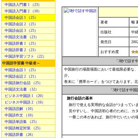
中国語入門書 1 （23）
中国語入門書 2 （10）
中国語会話 1 （25）
著者
暢 
中国語会話 2 （25）
中国語会話 3 （25）
出版社
中
中国語文法書 （23）
発売日
200
中国語辞書 1 （25）
中国語辞書 2 （23）
おすすめ度
中国語学習ソフト （22）
「3秒で話す
中国語学習書 中級者～
中国旅行の場面場面において最低限必要な、
中国語会話 1 （25）
介。
中国語会話 2 （21）
巻末に「携帯カード」をつけてあります。北
中国語旅行会話 （25）
中国語文法書 （32）
「3秒で話す中国
ビジネス中国語 1 （20）
旅行会話の基本
ビジネス中国語 2 （16）
旅行で使える実用的な会話がつまってい
中国語読解 （10）
見やすいし、中国語初心者のために、カ
中国語作文 （10）
一冊この本があれば、旅行中だいたいの
中国語単語集 （25）
中国語検定対策 （25）
中国語辞書 （26）