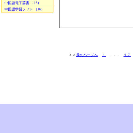
中国語電子辞書 （16）
中国語学習ソフト （16）
＜＜
前のページへ
１
．．．
１７