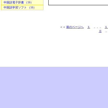
中国語電子辞書 （16）
中国語学習ソフト （16）
＜＜
前のページへ
１
．．．
１
０
．