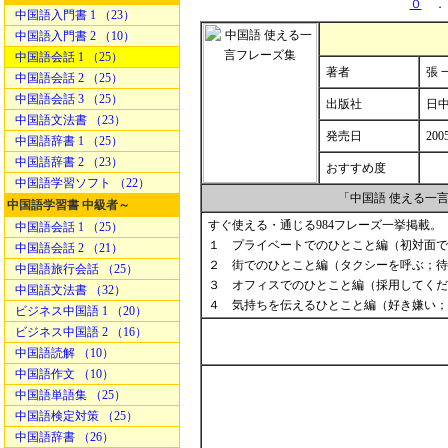
０
．
中国語入門書 1 （23）
中国語入門書 2 （10）
中国語会話 1 （25）
著者
張 
中国語会話 2 （25）
中国語会話 3 （25）
出版社
日
中国語文法書 （23）
発売日
200
中国語辞書 1 （25）
中国語辞書 2 （23）
おすすめ度
中国語学習ソフト （22）
「中国語 使える一
中国語学習書 中級者～
すぐ使える・通じる984フレーズ一挙掲載。
中国語会話 1 （25）
１ プライベートでのひとこと編（初対面で
中国語会話 2 （21）
２ 街でのひとこと編（タクシーを呼ぶ；待
中国語旅行会話 （25）
３ オフィスでのひとこと編（採用してくだ
中国語文法書 （32）
４ 気持ちを伝えるひとこと編（好き嫌い；
ビジネス中国語 1 （20）
ビジネス中国語 2 （16）
中国語読解 （10）
中国語作文 （10）
中国語単語集 （25）
中国語検定対策 （25）
中国語辞書 （26）