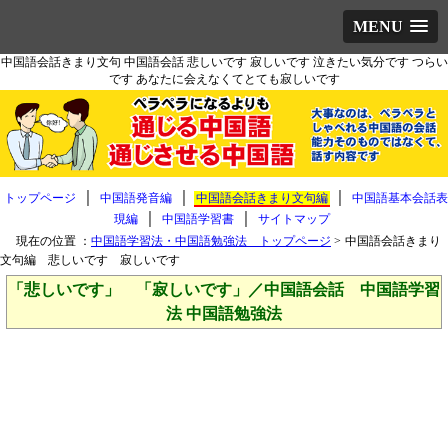
MENU
中国語会話きまり文句 中国語会話 悲しいです 寂しいです 泣きたい気分です つらい
です あなたに会えなくてとても寂しいです
｜
｜
｜
トップページ
中国語発音編
中国語会話きまり文句編
中国語基本会話表
｜
｜
現編
中国語学習書
サイトマップ
現在の位置 ：
中国語学習法・中国語勉強法 トップページ
>
中国語会話きまり
文句編 悲しいです 寂しいです
「悲しいです」 「寂しいです」／中国語会話 中国語学習
法 中国語勉強法