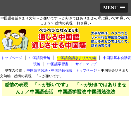
MENU
中国語会話きまり文句 ～が嫌いです ～が好きではありません 私は嫌いです 嫌いで
しょう？ 感情の表現 好き嫌い
｜
｜
｜
トップページ
中国語発音編
中国語会話きまり文句編
中国語基本会話表
｜
｜
現編
中国語学習書
サイトマップ
現在の位置 ：
中国語学習法・中国語勉強法 トップページ
>
中国語会話きまり
文句編 感情の表現 「～が嫌いです」
感情の表現 「～が嫌いです」 「～が好きではありませ
ん」／中国語会話 中国語学習法 中国語勉強法