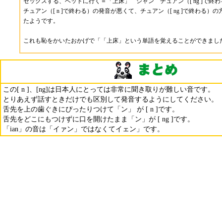
セックスする、ベッドに行く＝「上床」 シャン チュアン（[ ng ]で終わ
チュアン（[ n ]で終わる）の発音が悪くて、チュアン（[ ng ]で終わる）
たようです。
これも恥をかいたおかげで「「上床」という単語を覚えることができまし
この[ n ]、[ng]は日本人にとっては非常に聞き取りが難しい音です。
とりあえず話すときだけでも区別して発音するようにしてください。
舌先を上の歯ぐきにぴったりつけて「ン」 が [ n ]です。
舌先をどこにもつけずに口を開けたまま「ン」が [ ng ]です。
「ian」の音は「イァン」ではなくてイェン」です。