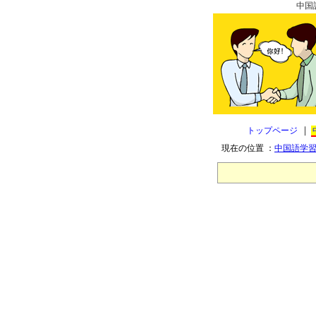
中国
｜
トップページ
現在の位置 ：
中国語学