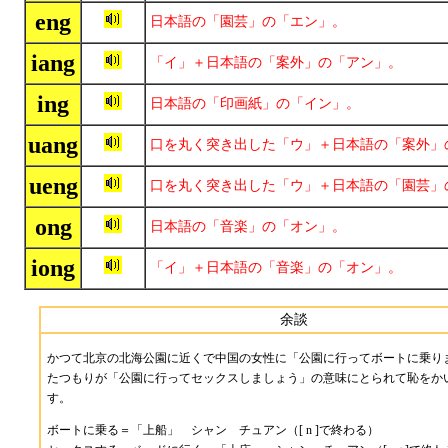
eng
日本語の「園芸」の「エン」。
iang
「イ」＋日本語の「案外」の「アン」。
ing
日本語の「印画紙」の「イン」。
uang
口を丸く突き出した「ウ」＋日本語の「案外」
ueng
口を丸く突き出した「ウ」＋日本語の「園芸」
ong
日本語の「音楽」の「オン」。
iong
「イ」＋日本語の「音楽」の「オン」。
余談
かつて北京の北海公園に近くで中国の女性に「公園に行ってボートに乗り
たつもりが「公園に行ってセックスしましょう」の意味にとられて恥をか
す。
ボートに乗る＝「上船」 シャン チュアン（[ n ]で終わる）