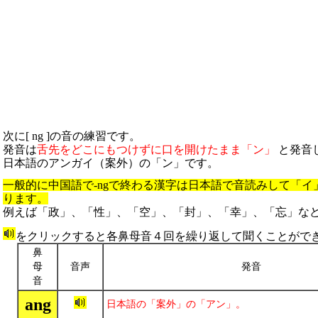
次に[ ng ]の音の練習です。
発音は
舌先をどこにもつけずに口を開けたまま「ン」
と発音
日本語のアンガイ（案外）の「ン」です。
一般的に中国語で-ngで終わる漢字は日本語で音読みして「イ
ります。
例えば「政」、「性」、「空」、「封」、「幸」、「忘」な
をクリックすると各鼻母音４回を繰り返して聞くことがで
鼻
母
音声
発音
音
ang
日本語の「案外」の「アン」。