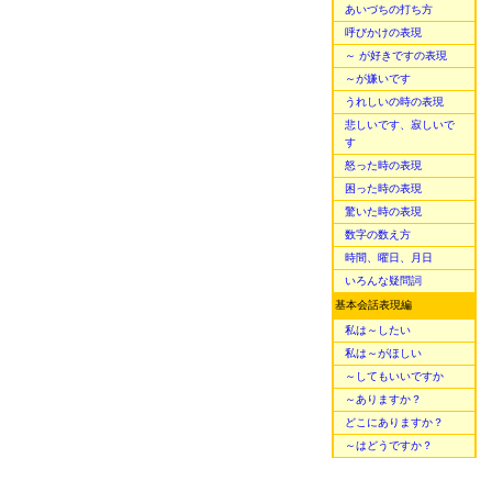
あいづちの打ち方
呼びかけの表現
～ が好きですの表現
～が嫌いです
うれしいの時の表現
悲しいです、寂しいで
す
怒った時の表現
困った時の表現
驚いた時の表現
数字の数え方
時間、曜日、月日
いろんな疑問詞
基本会話表現編
私は～したい
私は～がほしい
～してもいいですか
～ありますか？
どこにありますか？
～はどうですか？