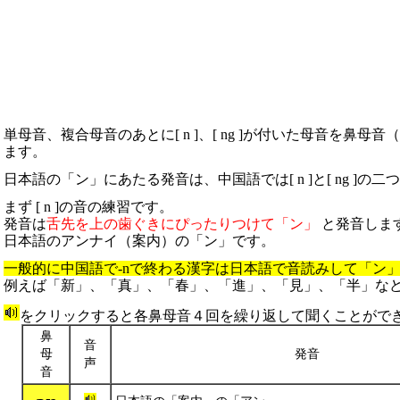
単母音、複合母音のあとに[ n ]、[ ng ]が付いた母音を鼻母
ます。
日本語の「ン」にあたる発音は、中国語では[ n ]と[ ng ]の
まず [ n ]の音の練習です。
発音は
舌先を上の歯ぐきにぴったりつけて「ン」
と発音しま
日本語のアンナイ（案内）の「ン」です。
一般的に中国語で-nで終わる漢字は日本語で音読みして「ン
例えば「新」、「真」、「春」、「進」、「見」、「半」な
をクリックすると各鼻母音４回を繰り返して聞くことがで
鼻
音
母
発音
声
音