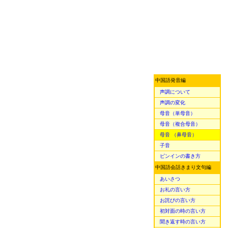
中国語発音編
声調について
声調の変化
母音（単母音）
母音（複合母音）
母音 （鼻母音）
子音
ピンインの書き方
中国語会話きまり文句編
あいさつ
お礼の言い方
お詫びの言い方
初対面の時の言い方
聞き返す時の言い方