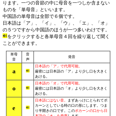
ります。一つの音節の中に母音を一つしか含まない
ものを「単母音」といいます。
中国語の単母音は全部で６個です。
日本語は「ア」、「イ」、「ウ」、「エ」、「オ」
の５つですから中国語のほうが一つ多いわけです。
をクリックすると各単母音４回を繰り返して聞く
ことができます。
単母
音
発音
音
声
日本語の「ア」で代用可能。
a
厳密には日本語の「ア」より少し口を大きく
あける。
日本語の「オ」で代用可能。
o
厳密には日本語の「オ」より少し口を大きく
あける。
日本語にはない音。
まずあっけにとられてポ
カーンとしている時の口の形にします。つま
e
り半開きの口です。この
ポカーンの口から日
本語の「オ」を発声
します。