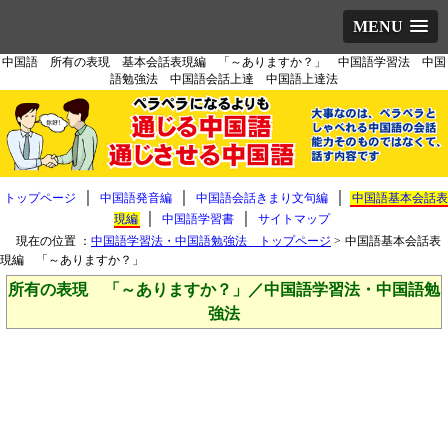
MENU
中国語 所有の表現 基本会話表現編 「～ありますか？」 中国語学習法 中国
語勉強法 中国語会話上達 中国語上達法
｜
｜
｜
トップページ
中国語発音編
中国語会話きまり文句編
中国語基本会話表
｜
｜
現編
中国語学習書
サイトマップ
現在の位置 ：
中国語学習法・中国語勉強法 トップページ
>
中国語基本会話表
現編 「～ありますか？」
所有の表現 「～ありますか？」／中国語学習法・中国語勉
強法