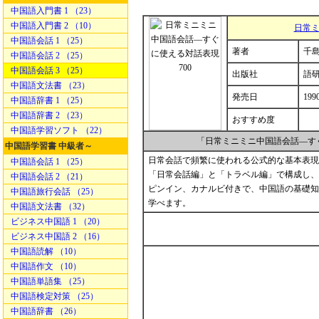
中国語入門書 1 （23）
中国語入門書 2 （10）
日常ミ
中国語会話 1 （25）
著者
千島
中国語会話 2 （25）
中国語会話 3 （25）
出版社
語
中国語文法書 （23）
発売日
199
中国語辞書 1 （25）
中国語辞書 2 （23）
おすすめ度
中国語学習ソフト （22）
「日常ミニミニ中国語会話―す
中国語学習書 中級者～
日常会話で頻繁に使われる公式的な基本表現
中国語会話 1 （25）
「日常会話編」と「トラベル編」で構成し、
中国語会話 2 （21）
ピンイン、カナルビ付きで、中国語の基礎知
中国語旅行会話 （25）
学べます。
中国語文法書 （32）
ビジネス中国語 1 （20）
ビジネス中国語 2 （16）
中国語読解 （10）
中国語作文 （10）
中国語単語集 （25）
中国語検定対策 （25）
中国語辞書 （26）