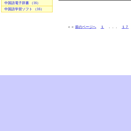
中国語電子辞書 （16）
中国語学習ソフト （16）
＜＜
前のページへ
１
．．．
１７