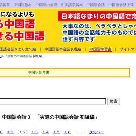
語学習書 中国語教材 中国語の会話 中国語学習本 中国語会話 中国語会話上達
国語会話きまり文句編
｜
中国語基本会話表現編
｜
中国語学習書
｜
サイトマ
3
＞「実際の中国語会話 初級編」
中国語参考書
 中国語会話 3 「実際の中国語会話 初級編」
０
１１
[１２]
１３
１４
１５
１６
．．．
次のペー