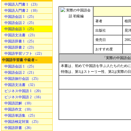
中国語入門書 1 （23）
中国語入門書 2 （10）
中国語会話 1 （25）
著者
植田
中国語会話 2 （25）
中国語会話 3 （25）
出版社
晃
中国語文法書 （23）
発売日
200
中国語辞書 1 （25）
中国語辞書 2 （23）
おすすめ度
中国語学習ソフト （22）
「実際の中国語会
中国語学習書 中級者～
本書は、初めて中国語を学ぶ人たちのために
中国語会話 1 （25）
特徴は、第1はストーリー性、第2は実際の
中国語会話 2 （21）
中国語旅行会話 （25）
中国語文法書 （32）
ビジネス中国語 1 （20）
ビジネス中国語 2 （16）
中国語読解 （10）
中国語作文 （10）
中国語単語集 （25）
中国語検定対策 （25）
中国語辞書 （26）