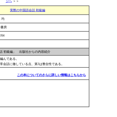
ジへ
＞＞
実際の中国語会話 初級編
 均
洋書房
2/04
話 初級編」 出版社からの内容紹介
編んである。
日常会話に徹している点、第3は整合性である。
この本についてのさらに詳しい情報はこちらから