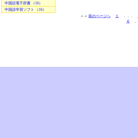
中国語電子辞書 （16）
中国語学習ソフト （16）
＜＜
前のページへ
１
．．．
６
．