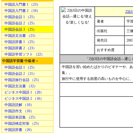
中国語入門書 1 （23）
中国語入門書 2 （10）
2泊
中国語会話 1 （25）
著者
宇澄
中国語会話 2 （25）
中国語会話 3 （25）
出版社
三
中国語文法書 （23）
発売日
200
中国語辞書 1 （25）
中国語辞書 2 （23）
おすすめ度
中国語学習ソフト （22）
「2泊3日の中国語会話―通じ
中国語学習書 中級者～
中国語を習い始めたばかりのビギナーや、あ
中国語会話 1 （25）
集」。
中国語会話 2 （21）
旅行中に使用する頻度の高いものを中心に、
中国語旅行会話 （25）
中国語文法書 （32）
ビジネス中国語 1 （20）
ビジネス中国語 2 （16）
中国語読解 （10）
中国語作文 （10）
中国語単語集 （25）
中国語検定対策 （25）
中国語辞書 （26）