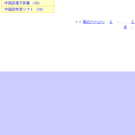
中国語電子辞書 （16）
中国語学習ソフト （16）
＜＜
前のページへ
１
．．．
１
８
．