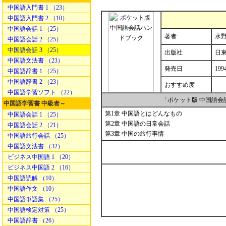
中国語入門書 1 （23）
中国語入門書 2 （10）
中国語会話 1 （25）
著者
水野
中国語会話 2 （25）
中国語会話 3 （25）
出版社
日
中国語文法書 （23）
発売日
1994
中国語辞書 1 （25）
中国語辞書 2 （23）
おすすめ度
中国語学習ソフト （22）
「ポケット版 中国語
中国語学習書 中級者～
第1章 中国語とはどんなもの
中国語会話 1 （25）
第2章 中国語の日常会話
中国語会話 2 （21）
第3章 中国の旅行事情
中国語旅行会話 （25）
中国語文法書 （32）
ビジネス中国語 1 （20）
ビジネス中国語 2 （16）
中国語読解 （10）
中国語作文 （10）
中国語単語集 （25）
中国語検定対策 （25）
中国語辞書 （26）