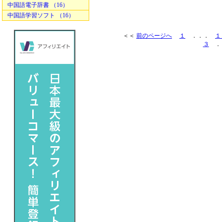
中国語電子辞書 （16）
中国語学習ソフト （16）
＜＜
前のページへ
１
．．．
１
３
．