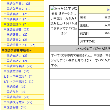
中国語入門書 1 （23）
中国語入門書 2 （10）
た
中国語会話 1 （25）
著者
李 
中国語会話 2 （25）
中国語会話 3 （25）
出版社
永
中国語文法書 （23）
発売日
200
中国語辞書 1 （25）
中国語辞書 2 （23）
おすすめ度
中国語学習ソフト （22）
「たった6文字で話せる!
中国語学習書 中級者～
すべて6文字以内で構成された、中国語日常
中国語会話 1 （25）
分かりにくい発音記号ではなく、すべてカタ
中国語会話 2 （21）
する。
中国語旅行会話 （25）
中国語文法書 （32）
ビジネス中国語 1 （20）
ビジネス中国語 2 （16）
中国語読解 （10）
中国語作文 （10）
中国語単語集 （25）
中国語検定対策 （25）
中国語辞書 （26）