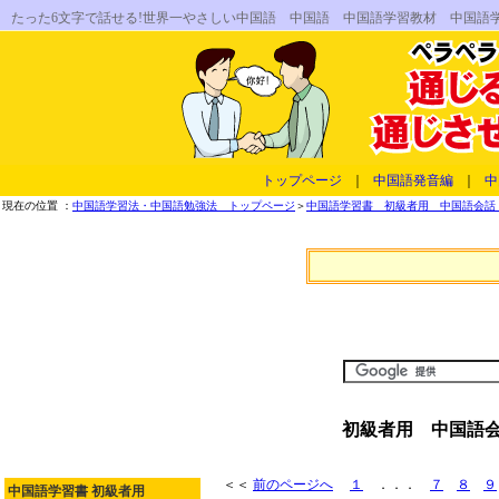
たった6文字で話せる!世界一やさしい中国語 中国語 中国語学習教材 中国語
トップページ
｜
中国語発音編
｜
中
現在の位置 ：
中国語学習法・中国語勉強法 トップページ
＞
中国語学習書 初級者用 中国語会話 
初級者用 中国語会
＜＜
前のページへ
１
．．．
７
８
９
中国語学習書 初級者用