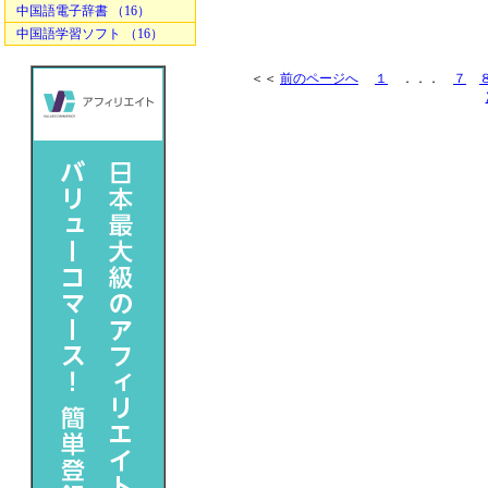
中国語電子辞書 （16）
中国語学習ソフト （16）
＜＜
前のページへ
１
．．．
７