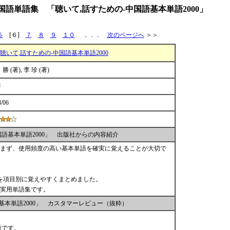
語単語集 「聴いて,話すための-中国語基本単語2000」
５
[６]
７
８
９
１０
．．．
次のページへ
＞＞
聴いて,話すための-中国語基本単語2000
勝 (著), 李 珍 (著)
研
8/06
国語基本単語2000」 出版社からの内容紹介
まず、使用頻度の高い基本単語を確実に覚えることが大切で
0を項目別に覚えやすくまとめました。
実用単語集です。
基本単語2000」 カスタマーレビュー（抜粋）
語です。