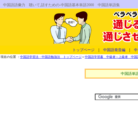
中国語語彙力 聴いて,話すための-中国語基本単語2000 中国語単語集
トップページ
｜
中国語発音編
｜
中
現在の位置 ：
中国語学習法・中国語勉強法 トップページ
＞
中国語学習書 中級者～上級者 中国
中国語単語