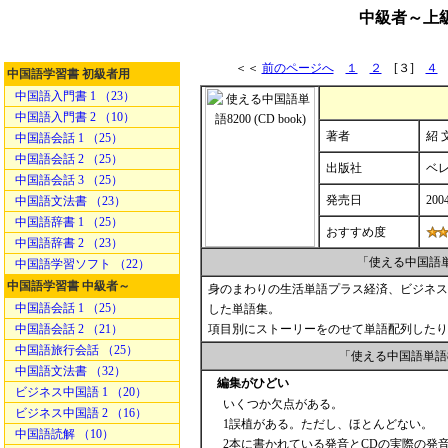
中級者～上
＜＜
前のページへ
１
２
[３]
４
中国語学習書 初級者用
中国語入門書 1 （23）
中国語入門書 2 （10）
著者
紹 
中国語会話 1 （25）
中国語会話 2 （25）
出版社
ベ
中国語会話 3 （25）
発売日
200
中国語文法書 （23）
中国語辞書 1 （25）
おすすめ度
中国語辞書 2 （23）
「使える中国語単
中国語学習ソフト （22）
中国語学習書 中級者～
身のまわりの生活単語プラス経済、ビジネス
中国語会話 1 （25）
した単語集。
中国語会話 2 （21）
項目別にストーリーをのせて単語配列したり
中国語旅行会話 （25）
「使える中国語単語
中国語文法書 （32）
編集がひどい
ビジネス中国語 1 （20）
いくつか欠点がある。
ビジネス中国語 2 （16）
1誤植がある。ただし、ほとんどない。
中国語読解 （10）
2本に書かれている発音とCDの実際の発