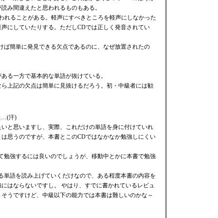
が読み間違えたと思われるものもある。
思われることがある。軽声にすべきところを軽声にしなかった
軽声にしていたりする。ただしCDでは正しく発音されてい
聞けば簡単に発見できる欠点であるのに、なぜ放置されたの
がある一方で基本的な単語が抜けている。
なら上記の欠点は簡単に見抜けるだろう。初・中級者には勧
…(汗)
良いと思いますし、実際、これだけの単語を身に付けていれ
とは思うのですが、本書とこのCDではなかなか勉強しにくい
して勉強するには良いのでしょうが、移動中とかに本書で勉強
でる単語を読み上げていくだけなので、ある程度本書の内容を
にはならないですし。 やはり、すでに書かれているレビュ
さそうですけど、中級以下の能力では本書は難しいのかな～