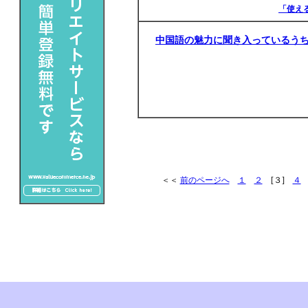
「使え
中国語の魅力に聞き入っているう
＜＜
前のページへ
１
２
[３]
４