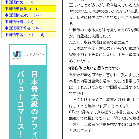
中国語作文 （10）
正しいことが多いが、吹き込んでいる人
中国語単語集 （25）
3本の方だが、軽声の扱いがおかしいと
中国語検定対策 （25）
り、反対に軽声にすべきでないところを
中国語辞書 （26）
る。
中国語電子辞書 （16）
中国語のできる人が本を見ながらCDを
中国語学習ソフト （16）
か。出版社に抗議したい。
ただし、収録単語は豊富で役に立つ
。日本語でもよく意味の分からない単語
完璧を期す上級者にはよい。また上級者
められない。
内容自体は良いと思うのですが
単語数8200とCD3枚に惹かれて買いました
本書の内容は語彙を増やすのには非常に
ば、それだけでかなり中国語が上達する
です(涙)
じっくり腰を据えて、本書とCDを併用
はちょっと無理です(私にとっては)。
CDの中身もぶっきらぼうに本書に並ん
勉強して把握してないと、聞くだけで勉強
ー通り、上級者が語彙を増やすのには良
と感じてます。