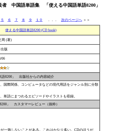
級者 中国語単語集 「使える中国語単語8200」
５
６
７
８
９
１０
．．．
次のページへ
＞＞
使える中国語単語8200 (CD book)
文周 (著)
レ出版
4/06
語8200」 出版社からの内容紹介
、国際関係、コンピュータなどの現代用語をジャンル別に分類
、単語にまつわるエピソードやイラストも収録。
8200」 カスタマーレビュー（抜粋）
音が一致しないことがある。これはかなり多い。CDのほうが