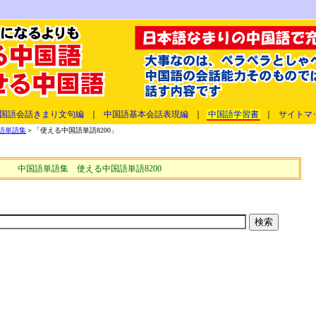
国語会話きまり文句編
｜
中国語基本会話表現編
｜
中国語学習書
｜
サイトマ
語単語集
＞「使える中国語単語8200」
中国語単語集 使える中国語単語8200