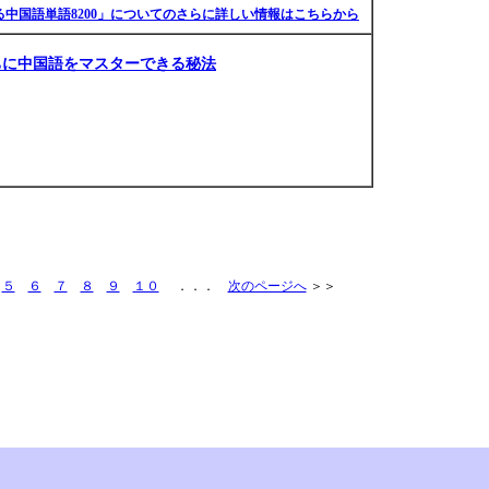
る中国語単語8200」についてのさらに詳しい情報はこちらから
ちに中国語をマスターできる秘法
５
６
７
８
９
１０
．．．
次のページへ
＞＞