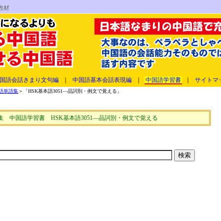
教材
国語会話きまり文句編
｜
中国語基本会話表現編
｜
中国語学習書
｜
サイトマ
語単語集
＞「HSK基本語3051―品詞別・例文で覚える」
集 中国語学習書 HSK基本語3051―品詞別・例文で覚える