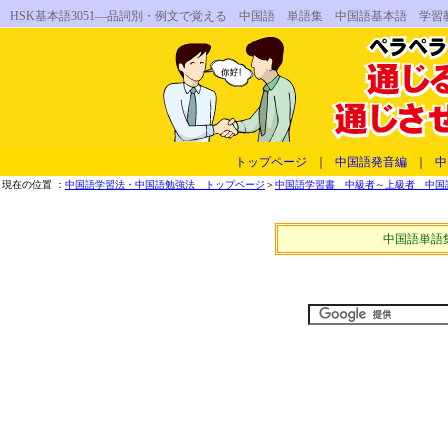
HSK基本語3051―品詞別・例文で覚える 中国語 単語集 中国語基本語 学習
トップページ
｜
中国語発音編
｜
中
現在の位置 ：
中国語学習法・中国語勉強法 トップページ
＞
中国語学習書 中級者～上級者 中国
中国語単語