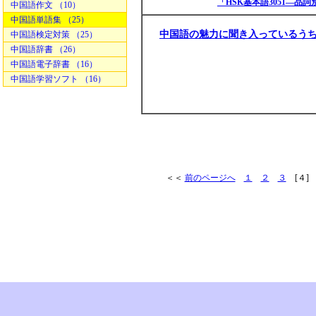
「HSK基本語3051―
中国語作文 （10）
中国語単語集 （25）
中国語の魅力に聞き入っているう
中国語検定対策 （25）
中国語辞書 （26）
中国語電子辞書 （16）
中国語学習ソフト （16）
＜＜
前のページへ
１
２
３
[４