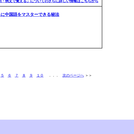
品詞別・例文で覚える」についてのさらに詳しい情報はこちらから
ちに中国語をマスターできる秘法
]
５
６
７
８
９
１０
．．．
次のページへ
＞＞