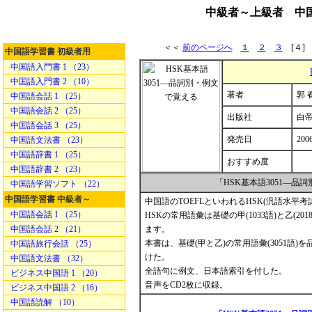
中級者～上級者 中国
＜＜
前のページへ
１
２
３
[４
中国語学習書 初級者用
中国語入門書 1 （23）
中国語入門書 2 （10）
著者
郭 
中国語会話 1 （25）
中国語会話 2 （25）
出版社
白
中国語会話 3 （25）
発売日
200
中国語文法書 （23）
中国語辞書 1 （25）
おすすめ度
中国語辞書 2 （23）
「HSK基本語3051―
中国語学習ソフト （22）
中国語学習書 中級者～
中国語のTOEFLといわれるHSK(汎語水平考
中国語会話 1 （25）
HSKの常用語彙は基礎の甲(1033語)と乙(20
中国語会話 2 （21）
ます。
本書は、基礎(甲と乙)の常用語彙(3051
中国語旅行会話 （25）
けた。
中国語文法書 （32）
全語句に例文、日本語索引を付した。
ビジネス中国語 1 （20）
音声をCD2枚に収録。
ビジネス中国語 2 （16）
中国語読解 （10）