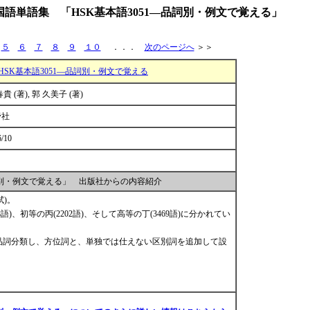
語単語集 「HSK基本語3051―品詞別・例文で覚える」
]
５
６
７
８
９
１０
．．．
次のページへ
＞＞
HSK基本語3051―品詞別・例文で覚える
春貴 (著), 郭 久美子 (著)
帝社
6/10
品詞別・例文で覚える」 出版社からの内容紹介
試)。
18語)、初等の丙(2202語)、そして高等の丁(3469語)に分かれてい
語)を品詞分類し、方位詞と、単独では仕えない区別詞を追加して設