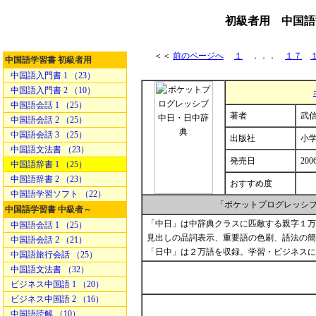
初級者用 中国語
＜＜
前のページへ
１
．．．
１７
中国語学習書 初級者用
中国語入門書 1 （23）
中国語入門書 2 （10）
中国語会話 1 （25）
著者
武信
中国語会話 2 （25）
中国語会話 3 （25）
出版社
小
中国語文法書 （23）
発売日
2006
中国語辞書 1 （25）
中国語辞書 2 （23）
おすすめ度
中国語学習ソフト （22）
「ポケットプログレッシブ
中国語学習書 中級者～
「中日」は中辞典クラスに匹敵する親字１万
中国語会話 1 （25）
見出しの品詞表示、重要語の色刷、語法の簡
中国語会話 2 （21）
「日中」は２万語を収録。学習・ビジネスに
中国語旅行会話 （25）
中国語文法書 （32）
ビジネス中国語 1 （20）
ビジネス中国語 2 （16）
中国語読解 （10）