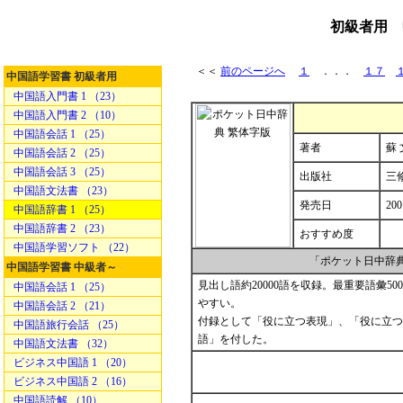
初級者用 
＜＜
前のページへ
１
．．．
１７
中国語学習書 初級者用
中国語入門書 1 （23）
中国語入門書 2 （10）
中国語会話 1 （25）
著者
蘇
中国語会話 2 （25）
中国語会話 3 （25）
出版社
三
中国語文法書 （23）
発売日
200
中国語辞書 1 （25）
中国語辞書 2 （23）
おすすめ度
中国語学習ソフト （22）
「ポケット日中辞
中国語学習書 中級者～
見出し語約20000語を収録。最重要語彙5
中国語会話 1 （25）
やすい。
中国語会話 2 （21）
付録として「役に立つ表現」、「役に立つ
中国語旅行会話 （25）
語」を付した。
中国語文法書 （32）
ビジネス中国語 1 （20）
ビジネス中国語 2 （16）
中国語読解 （10）