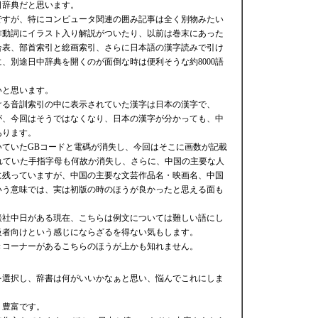
日辞典だと思います。
ですが、特にコンピュータ関連の囲み記事は全く別物みたい
作動詞にイラスト入り解説がついたり、以前は巻末にあった
合表、部首索引と総画索引、さらに日本語の漢字読みで引け
、別途日中辞典を開くのが面倒な時は便利そうな約8000語
。
いと思います。
ける音訓索引の中に表示されていた漢字は日本の漢字で、
が、今回はそうではなくなり、日本の漢字が分かっても、中
あります。
いていたGBコードと電碼が消失し、今回はそこに画数が記載
れていた手指字母も何故か消失し、さらに、中国の主要な人
に残っていますが、中国の主要な文芸作品名・映画名、中国
いう意味では、実は初版の時のほうが良かったと思える面も
談社中日がある現在、こちらは例文については難しい語にし
級者向けという感じにならざるを得ない気もします。
きコーナーがあるこちらのほうが上かも知れません。
を選択し、辞書は何がいいかなぁと思い、悩んでこれにしま
、豊富です。