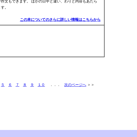
作文もできます。 ほかの日中と違い、わりと内容もあたら
ます。
この本についてのさらに詳しい情報はこちらから
５
６
７
８
９
１０
．．．
次のページへ
＞＞