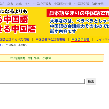
国語 辞書 辞典 字引 中国語学習書 中国語の学習 中国語学習 初級者用
国語会話きまり文句編
｜
中国語基本会話表現編
｜
中国語学習書
｜
サイトマ
1
＞「中日辞典 小学館」
中国語辞書 中日辞典 小学館