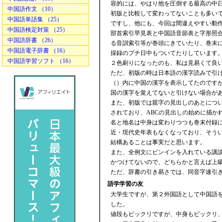
容的には、やはり他を圧倒する最高の中
中国語作文 （10）
初版と比較して変わってないことも多い
中国語単語集 （25）
ですし、他にも、今回は間違えやすい動
中国語検定対策 （25）
部首索引早見表と中国語音節表と字形照
中国語辞書 （26）
る音訓索引等が巻頭にきていたり、巻末に
中国語電子辞書 （16）
採録のプチ日中もついてたりしています
中国語学習ソフト （16）
２色刷りになったのも、私は見易くて良
ただ、初版の時は日本語の漢字読みで引
（）内に中国の漢字を表示してたのです
国の漢字を覚えてないと引けない場合が
また、初版では親字の見出しのあとにつ
されており、ABCの見出しの始めに描か
名と地名は中身は変わりつつも巻末付録
近・現代史年表もなくなっており、そう
結構あることは事実だと思います。
また、全例文にピンインを入れている講
かつけてないので、どちらかと言えば上
ただ、辞書の引き易さでは、同音字速引
語学学習の友
大学生ですが、第２外国語として中国語
した。
値段もビックリですが、中身もビックリ