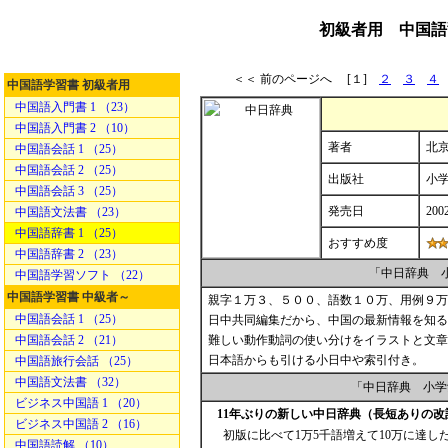
初級者用 中国語
＜＜ 前のページへ [１]
２
３
４
中国語学習書 初級者用
中国語入門書 1 （23）
中国語入門書 2 （10）
著者
北京
中国語会話 1 （25）
中国語会話 2 （25）
出版社
小
中国語会話 3 （25）
発売日
200
中国語文法書 （23）
中国語辞書 1 （25）
おすすめ度
中国語辞書 2 （23）
「中日辞典 
中国語学習ソフト （22）
中国語学習書 中級者～
親字１万３、５００、語数１０万、用例９万
中国語会話 1 （25）
日中共同編集だから、中国の最新情報を知る
中国語会話 2 （21）
難しい動作動詞の使い分けをイラストと文章
日本語からも引ける小日中や索引付き。
中国語旅行会話 （25）
中国語文法書 （32）
「中日辞典 小学
ビジネス中国語 1 （20）
11年ぶりの新しい中日辞典（長短ありの
ビジネス中国語 2 （16）
初版に比べて1万5千語増えて10万に達
中国語読解 （10）