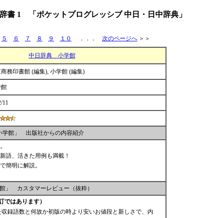
辞書 1 「ポケットプログレッシブ 中日・日中辞典」
５
６
７
８
９
１０
．．．
次のページへ
＞＞
中日辞典 小学館
商務印書館 (編集), 小学館 (編集)
学館
2/11
小学館」 出版社からの内容紹介
。
新語、活きた用例も満載！
で簡明に解説。
館」 カスタマーレビュー（抜粋）
改訂ではあります）
した収録語数と何故か初版の時より安いお値段と新しさで、内