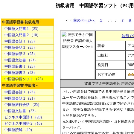
初級者用 中国語学習ソフト（PC用
＜＜
前のページへ
１
．．．
７
８
中国語学習書 初級者用
中国語入門書 1 （23）
中国語入門書 2 （10）
波形で
中国語会話 1 （25）
著者
ア
中国語会話 2 （25）
中国語会話 3 （25）
出版社
ア
中国語文法書 （23）
発売日
2005
中国語辞書 1 （25）
中国語辞書 2 （23）
おすすめ度
中国語学習ソフト （22）
「波形で学ぶ中国語発音 声調の
中国語学習書 中級者～
正しい声調を目で確認できる中国語発音練習
中国語会話 1 （25）
ユーザーの発音を録音し波形表示することで
中国語会話 2 （21）
中国語能力国家認定試験HSK大綱で紹介され
中国語旅行会話 （25）
また、苦手な単語を登録できる便利な「単語
中国語文法書 （32）
ら発音練習ができる。
ビジネス中国語 1 （20）
元NHKテレビ中国語講座講師・山下輝彦氏
ビジネス中国語 2 （16）
ターパック。
中国語読解 （10）
はじめて中国語学習をする方、基本表現や文