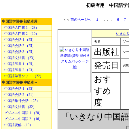
初級者用 中国語学習
＜＜
前のページへ
１
．．．
６
７
中国語学習書 初級者用
中国語入門書 1 （23）
中国語入門書 2 （10）
いきなり
中国語会話 1 （25）
著者
ソ
中国語会話 2 （25）
出版社
中国語会話 3 （25）
ソ
中国語文法書 （23）
発売日
中国語辞書 1 （25）
2006
中国語辞書 2 （23）
中国語学習ソフト （22）
おす
中国語学習書 中級者～
すめ
中国語会話 1 （25）
中国語会話 2 （21）
度
中国語旅行会話 （25）
中国語文法書 （32）
ビジネス中国語 1 （20）
「いきなり中国語
ビジネス中国語 2 （16）
中国語読解 （10）