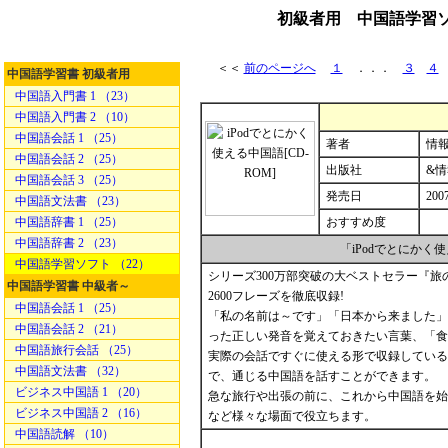
初級者用 中国語学習ソフ
＜＜
前のページへ
１
．．．
３
４
中国語学習書 初級者用
中国語入門書 1 （23）
中国語入門書 2 （10）
中国語会話 1 （25）
著者
情報
中国語会話 2 （25）
出版社
&
中国語会話 3 （25）
発売日
2007
中国語文法書 （23）
中国語辞書 1 （25）
おすすめ度
中国語辞書 2 （23）
「iPodでとにか
中国語学習ソフト （22）
シリーズ300万部突破の大ベストセラー『旅
中国語学習書 中級者～
2600フレーズを徹底収録!
中国語会話 1 （25）
「私の名前は～です」「日本から来ました」
中国語会話 2 （21）
った正しい発音を覚えておきたい言葉、「食
中国語旅行会話 （25）
実際の会話ですぐに使える形で収録している
中国語文法書 （32）
で、通じる中国語を話すことができます。
ビジネス中国語 1 （20）
急な旅行や出張の前に、これから中国語を始
ビジネス中国語 2 （16）
など様々な場面で役立ちます。
中国語読解 （10）