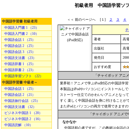
初級者用 中国語学習ソフ
＜＜ 前のページへ [１]
２
３
４
中国語学習書 初級者用
中国語入門書 1 （23）
チ
中国語入門書 2 （10）
著者
高
中国語会話 1 （25）
中国語会話 2 （25）
出版社
高
中国語会話 3 （25）
発売日
2006
中国語文法書 （23）
中国語辞書 1 （25）
おすすめ度
中国語辞書 2 （23）
「チャイポッド アニ
中国語学習ソフト （22）
中国語学習書 中級者～
業界初！アニメで学ぶiPod対応の中国語学
中国語会話 1 （25）
本製品はiPodやパソコンにインストールし
中国語会話 2 （21）
ストーリー仕立てのかわいいアニメとなって
すく 楽しく中国語会話を身に付けることが
中国語旅行会話 （25）
またiPodとパソコンの両方で使用できます
中国語文法書 （32）
ビジネス中国語 1 （20）
「チャイポッド アニメ
ビジネス中国語 2 （16）
なかなか
中国語読解 （10）
中国語初心者ですが、この教材は会話のス