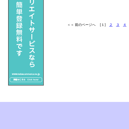
＜＜ 前のページへ [１]
２
３
４