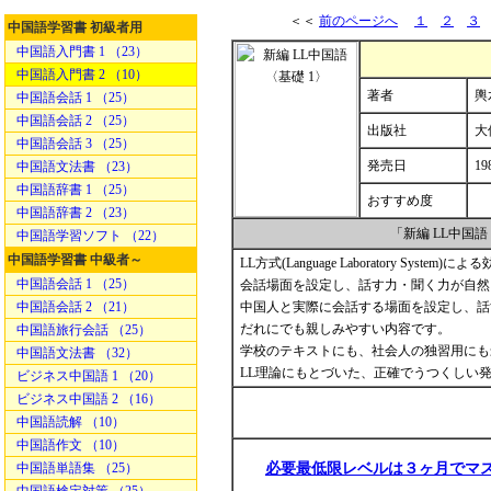
＜＜
前のページへ
１
２
３
中国語学習書 初級者用
中国語入門書 1 （23）
中国語入門書 2 （10）
著者
輿
中国語会話 1 （25）
中国語会話 2 （25）
出版社
大
中国語会話 3 （25）
発売日
19
中国語文法書 （23）
中国語辞書 1 （25）
おすすめ度
中国語辞書 2 （23）
「新編 LL中国
中国語学習ソフト （22）
中国語学習書 中級者～
LL方式(Language Laboratory System
中国語会話 1 （25）
会話場面を設定し、話す力・聞く力が自然
中国語会話 2 （21）
中国人と実際に会話する場面を設定し、話
だれにでも親しみやすい内容です。
中国語旅行会話 （25）
学校のテキストにも、社会人の独習用にも
中国語文法書 （32）
LL理論にもとづいた、正確でうつくしい
ビジネス中国語 1 （20）
ビジネス中国語 2 （16）
中国語読解 （10）
中国語作文 （10）
中国語単語集 （25）
必要最低限レベルは３ヶ月でマ