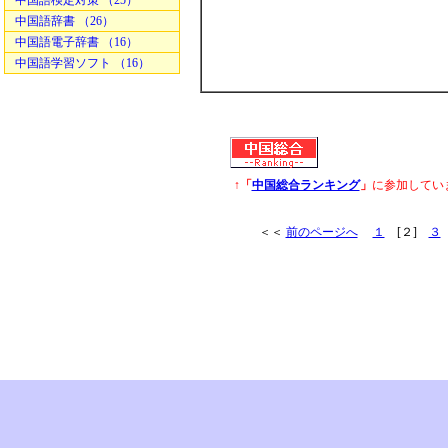
中国語検定対策 （25）
中国語辞書 （26）
中国語電子辞書 （16）
中国語学習ソフト （16）
↑「
中国総合ランキング
」
に参加してい
＜＜
前のページへ
１
[２]
３