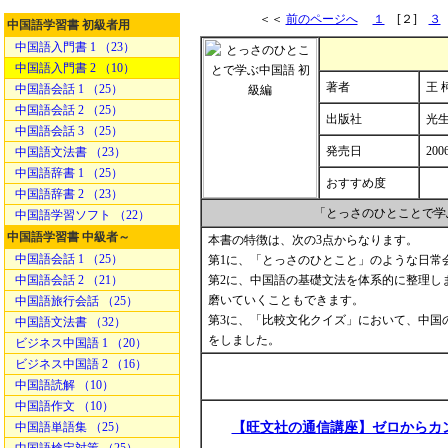
＜＜
前のページへ
１
[２]
３
中国語学習書 初級者用
中国語入門書 1 （23）
中国語入門書 2 （10）
著者
王 
中国語会話 1 （25）
中国語会話 2 （25）
出版社
光
中国語会話 3 （25）
発売日
200
中国語文法書 （23）
中国語辞書 1 （25）
おすすめ度
中国語辞書 2 （23）
「とっさのひとことで学
中国語学習ソフト （22）
中国語学習書 中級者～
本書の特徴は、次の3点からなります。
中国語会話 1 （25）
第1に、「とっさのひとこと」のような日常
中国語会話 2 （21）
第2に、中国語の基礎文法を体系的に整理し
磨いていくこともできます。
中国語旅行会話 （25）
第3に、「比較文化クイズ」において、中国
中国語文法書 （32）
をしました。
ビジネス中国語 1 （20）
ビジネス中国語 2 （16）
中国語読解 （10）
中国語作文 （10）
中国語単語集 （25）
【旺文社の通信講座】ゼロからカ