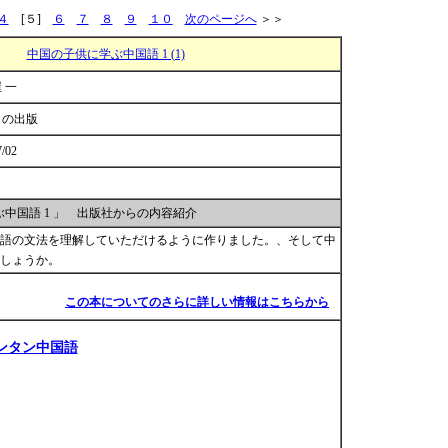
４
[５]
６
７
８
９
１０
次のページへ
＞＞
中国の子供に学ぶ中国語 1 (1)
 一
まの出版
7/02
中国語 1 」 出版社からの内容紹介
語の文法を理解していただけるように作りました。、そして中
しょうか。
この本についてのさらに詳しい情報はこちらから
ンタン中国語