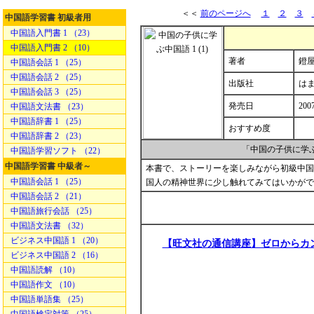
＜＜
前のページへ
１
２
３
中国語学習書 初級者用
中国語入門書 1 （23）
中国語入門書 2 （10）
著者
鐙屋
中国語会話 1 （25）
中国語会話 2 （25）
出版社
は
中国語会話 3 （25）
発売日
200
中国語文法書 （23）
中国語辞書 1 （25）
おすすめ度
中国語辞書 2 （23）
「中国の子供に学ぶ
中国語学習ソフト （22）
中国語学習書 中級者～
本書で、ストーリーを楽しみながら初級中国
中国語会話 1 （25）
国人の精神世界に少し触れてみてはいかがで
中国語会話 2 （21）
中国語旅行会話 （25）
中国語文法書 （32）
ビジネス中国語 1 （20）
【旺文社の通信講座】ゼロからカ
ビジネス中国語 2 （16）
中国語読解 （10）
中国語作文 （10）
中国語単語集 （25）