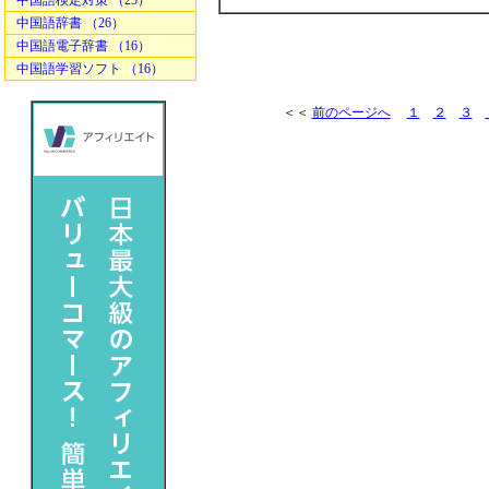
中国語検定対策 （25）
中国語辞書 （26）
中国語電子辞書 （16）
中国語学習ソフト （16）
＜＜
前のページへ
１
２
３