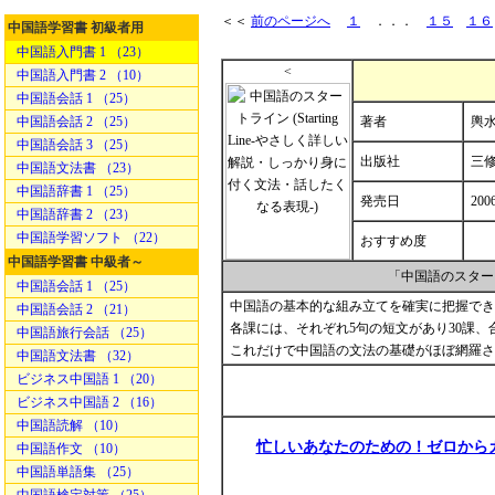
＜＜
前のページへ
１
．．．
１５
１６
中国語学習書 初級者用
中国語入門書 1 （23）
<
中国語入門書 2 （10）
中国語会話 1 （25）
中国語会話 2 （25）
著者
輿水
中国語会話 3 （25）
出版社
三
中国語文法書 （23）
中国語辞書 1 （25）
発売日
200
中国語辞書 2 （23）
中国語学習ソフト （22）
おすすめ度
中国語学習書 中級者～
「中国語のスター
中国語会話 1 （25）
中国語の基本的な組み立てを確実に把握でき
中国語会話 2 （21）
各課には、それぞれ5句の短文があり30課、合
中国語旅行会話 （25）
これだけで中国語の文法の基礎がほぼ網羅さ
中国語文法書 （32）
ビジネス中国語 1 （20）
ビジネス中国語 2 （16）
中国語読解 （10）
忙しいあなたのための！ゼロから
中国語作文 （10）
中国語単語集 （25）