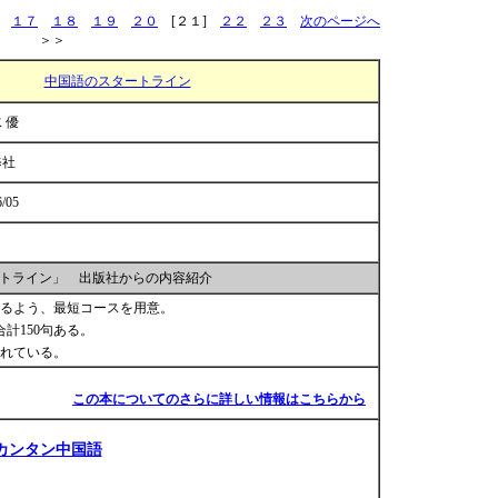
１７
１８
１９
２０
[２１]
２２
２３
次のページへ
＞＞
中国語のスタートライン
 優
修社
6/05
トライン」 出版社からの内容紹介
るよう、最短コースを用意。
計150句ある。
れている。
この本についてのさらに詳しい情報はこちらから
カンタン中国語