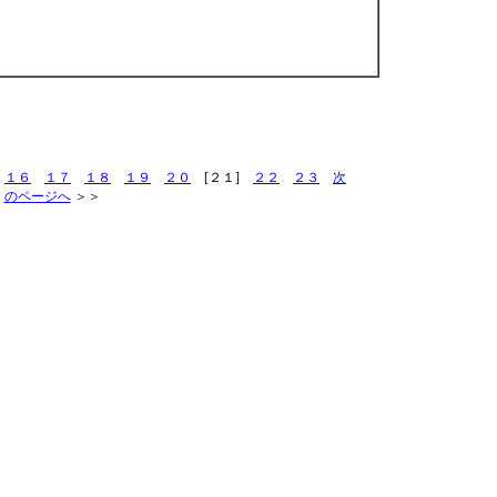
１６
１７
１８
１９
２０
[２１]
２２
２３
次
のページへ
＞＞