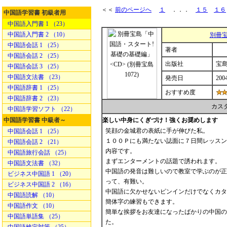
＜＜
前のページへ
１
．．．
１５
１６
中国語学習書 初級者用
中国語入門書 1 （23）
中国語入門書 2 （10）
別冊宝
中国語会話 1 （25）
著者
中国語会話 2 （25）
出版社
宝
中国語会話 3 （25）
中国語文法書 （23）
発売日
2004
中国語辞書 1 （25）
おすすめ度
中国語辞書 2 （23）
カス
中国語学習ソフト （22）
中国語学習書 中級者～
楽しい中身にくぎづけ！強くお奨めします
笑顔の金城君の表紙に手が伸びた私。
中国語会話 1 （25）
１００Ｐにも満たない誌面に７日間レッスン
中国語会話 2 （21）
内容です。
中国語旅行会話 （25）
まずエンターメントの話題で誘われます。
中国語文法書 （32）
中国語の発音は難しいので教室で学ぶのが正
ビジネス中国語 1 （20）
って、有難い。
ビジネス中国語 2 （16）
中国語に欠かせないピンインだけでなくカタ
中国語読解 （10）
簡体字の練習もできます。
中国語作文 （10）
簡単な挨拶をお友達になったばかりの中国の
中国語単語集 （25）
た。