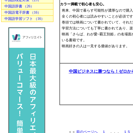
中国語検定対策 （25）
カラー満載で初心者も安心。
中国語辞書 （26）
将来、中国で暮らす可能性が濃厚なので購入
中国語電子辞書 （16）
全くの初心者には読みやすいことが必須です
中国語学習ソフト （16）
巻頭では映画について書かれていて、それだ
学習方法についても丁寧に書かれてあり、楽
映画「さらば、わが愛~覇王別姫」の名場面
いる書籍です。
映画好きの人は一見する価値があります。
中国ビジネスに勝つなら！ゼロか
＜＜
前のページへ
１
．．．
１５