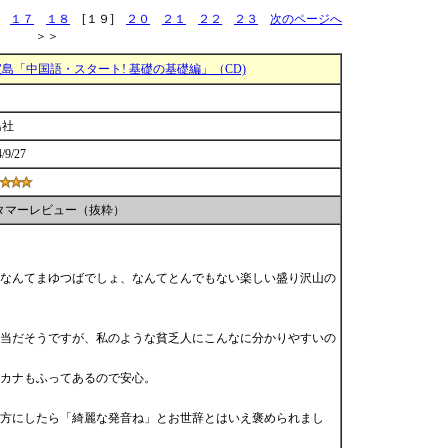
１７
１８
[１９]
２０
２１
２２
２３
次のページへ
＞＞
島「中国語・スタート! 基礎の基礎編」（CD)
島社
/9/27
タマーレビュー（抜粋）
なんてまゆつばでしょ、なんてとんでもない楽しい盛り沢山の
当だそうですが、私のような貧乏人にこんなに分かりやすいの
カナもふってあるので安心。
方にしたら「綺麗な発音ね」とお世辞とはいえ褒められまし