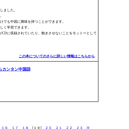
しました。
。
けでも中国に興味を持つことができます。
しく学習できます。
がCDに収録されていたり、飽きさせないことをモットーとして
この本についてのさらに詳しい情報はこちらから
らカンタン中国語
１６
１７
１８
[１９]
２０
２１
２２
２３
次