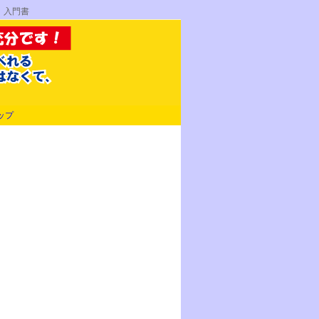
 入門書
ップ