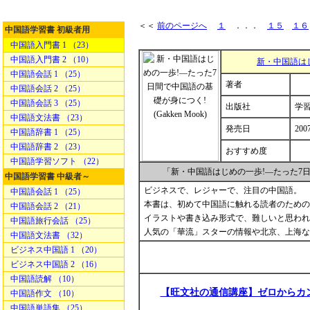
＜＜
前のページへ
１
．．．
１５
１６
中国語学習書 初級者用
中国語入門書 1 （23）
中国語入門書 2 （10）
新・中国語は
中国語会話 1 （25）
著者
中国語会話 2 （25）
中国語会話 3 （25）
出版社
学
中国語文法書 （23）
発売日
200
中国語辞書 1 （25）
中国語辞書 2 （23）
おすすめ度
中国語学習ソフト （22）
「新・中国語はじめの一歩!―たった7
中国語学習書 中級者～
ビジネスで、レジャーで、注目の中国語。
中国語会話 1 （25）
本書は、初めて中国語に触れる読者のための
中国語会話 2 （21）
イラストや書き込み形式で、難しいと思われ
中国語旅行会話 （25）
人気の「華流」スターの情報や北京、上海な
中国語文法書 （32）
ビジネス中国語 1 （20）
ビジネス中国語 2 （16）
中国語読解 （10）
【旺文社の通信講座】ゼロからカ
中国語作文 （10）
中国語単語集 （25）