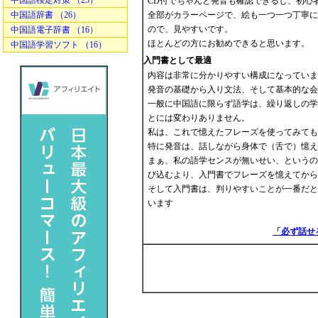
中国語検定対策 （25）
CD付でちゃんと発音も確認できるし、初心
中国語辞書 （26）
全部がカラーページで、絵も一つ一つ丁寧に
ので、見やすいです。
中国語電子辞書 （16）
ほとんどの方にお勧めできると思います。
中国語学習ソフト （16）
入門書として最適
内容は非常に分かりやすい構成になっていま
発音の基礎から入り文法、そして基本的な会
一般に中国語に限らず語学は、繰り返しの学
とには変わりありません。
私は、これで憶えたフレーズを使ってみても
特に発音は、話しながら身体で（舌で）憶え
まぁ、私の語学センスが無いせい、というの
び込むより、入門書でフレーズを憶えてから
そして入門書は、判りやすいことが一番だと
います
「必ず話せ