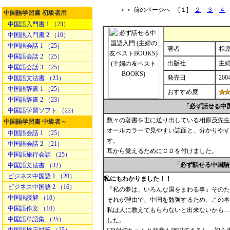
＜＜ 前のページへ [１]
２
３
４
中国語学習書 初級者用
中国語入門書 1 （23）
中国語入門書 2 （10）
中国語会話 1 （25）
著者
相原
中国語会話 2 （25）
出版社
主
中国語会話 3 （25）
発売日
2004
中国語文法書 （23）
中国語辞書 1 （25）
おすすめ度
中国語辞書 2 （23）
「必ず話せる中
中国語学習ソフト （22）
数々の著書を世に送り出している相原茂先生
中国語学習書 中級者～
オールカラーで見やすい誌面と、分かりやす
中国語会話 1 （25）
す。
中国語会話 2 （21）
耳から覚えるためにＣＤを付けました。
中国語旅行会話 （25）
「必ず話せる中国語
中国語文法書 （32）
ビジネス中国語 1 （20）
私にもわかりました！！
ビジネス中国語 2 （16）
『私の夢は、いろんな国をまわる事』そのた
中国語読解 （10）
それが理由で、中国を勉強するため、この本
中国語作文 （10）
私は人に教えてもらわないと出来ないかも…
中国語単語集 （25）
した。