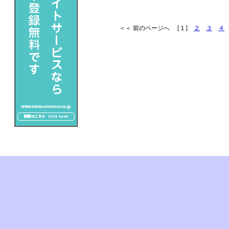
＜＜ 前のページへ [１]
２
３
４