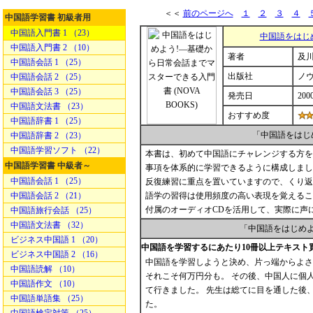
＜＜
前のページへ
１
２
３
４
中国語学習書 初級者用
中国語入門書 1 （23）
中国語をはじ
中国語入門書 2 （10）
著者
及川
中国語会話 1 （25）
出版社
ノ
中国語会話 2 （25）
中国語会話 3 （25）
発売日
200
中国語文法書 （23）
おすすめ度
中国語辞書 1 （25）
「中国語をはじ
中国語辞書 2 （23）
中国語学習ソフト （22）
本書は、初めて中国語にチャレンジする方を
中国語学習書 中級者～
事項を体系的に学習できるように構成しまし
中国語会話 1 （25）
反復練習に重点を置いていますので、くり返
中国語会話 2 （21）
語学の習得は使用頻度の高い表現を覚えるこ
付属のオーディオCDを活用して、実際に声
中国語旅行会話 （25）
中国語文法書 （32）
「中国語をはじめ
ビジネス中国語 1 （20）
中国語を学習するにあたり10冊以上テキスト
ビジネス中国語 2 （16）
中国語を学習しようと決め、片っ端からよさ
中国語読解 （10）
それこそ何万円分も。 その後、中国人に個
中国語作文 （10）
て行きました。 先生は総てに目を通した後
中国語単語集 （25）
た。