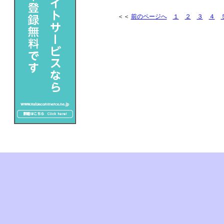
＜＜
前のページへ
１
２
３
４