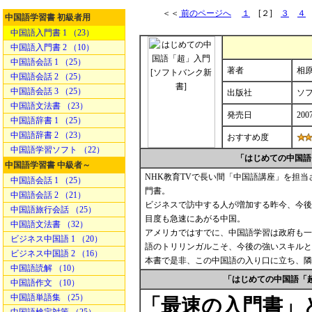
＜＜
前のページへ
１
[２]
３
４
中国語学習書 初級者用
中国語入門書 1 （23）
中国語入門書 2 （10）
中国語会話 1 （25）
著者
相原
中国語会話 2 （25）
中国語会話 3 （25）
出版社
ソ
中国語文法書 （23）
発売日
2007
中国語辞書 1 （25）
中国語辞書 2 （23）
おすすめ度
中国語学習ソフト （22）
「はじめての中国語
中国語学習書 中級者～
NHK教育TVで長い間「中国語講座」を担当
中国語会話 1 （25）
門書。
中国語会話 2 （21）
ビジネスで訪中する人が増加する昨今、今後
中国語旅行会話 （25）
目度も急速にあがる中国。
中国語文法書 （32）
アメリカではすでに、中国語学習は政府も一
ビジネス中国語 1 （20）
語のトリリンガルこそ、今後の強いスキルと
ビジネス中国語 2 （16）
本書で是非、この中国語の入り口に立ち、隣
中国語読解 （10）
「はじめての中国語「
中国語作文 （10）
中国語単語集 （25）
「最速の入門書」