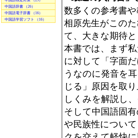
中国語検定対策 （25）
中国語辞書 （26）
数多くの参考書や
中国語電子辞書 （16）
中国語学習ソフト （16）
相原先生がこのた
て、大きな期待と
本書では、まず私
に対して「字面だ
うなのに発音を耳
じる」原因を取り
しくみを解説し、
そして中国語固有
や民族性について
クを交えて軽快に