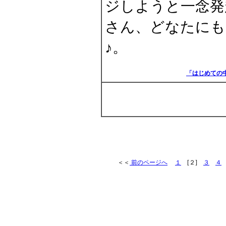
ジしようと一念発
さん、どなたにも
♪。
「はじめての
＜＜
前のページへ
１
[２]
３
４