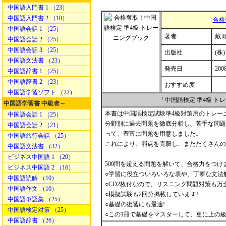
中国語入門書 1 （23）
中国語入門書 2 （10）
合格
中国語会話 1 （25）
著者
戴 
中国語会話 2 （25）
中国語会話 3 （25）
出版社
(株
中国語文法書 （23）
発売日
200
中国語辞書 1 （25）
中国語辞書 2 （23）
おすすめ度
中国語学習ソフト （22）
「中国語検定 準4級 
中国語学習書 中級者～
本書は中国語検定試験準4級対策用のトレー
中国語会話 1 （25）
分野別に過去問題を徹底分析し、苦手な問題
中国語会話 2 （21）
って、豊富に問題を用意しました。
中国語旅行会話 （25）
これにより、弱点を克服し、またたくさんの
中国語文法書 （32）
ビジネス中国語 1 （20）
500問を超える問題を解いて、合格力をつけ
ビジネス中国語 2 （16）
○学習に役立ついろいろな表や、丁寧な文法
中国語読解 （10）
○CD2枚付なので、リスニング問題対策も万
中国語作文 （10）
○模擬試験も2回分掲載しています!
中国語単語集 （25）
○基礎の復習にも最適!
中国語検定対策 （25）
○この1冊で基礎をマスターして、更に上の
中国語辞書 （26）