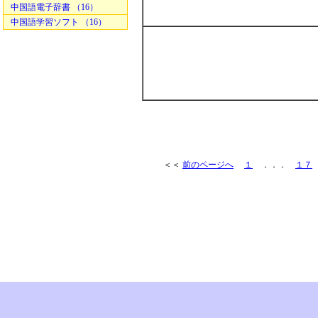
中国語電子辞書 （16）
中国語学習ソフト （16）
＜＜
前のページへ
１
．．．
１７